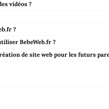
es vidéos ?
b.fr ?
iliser BebeWeb.fr ?
éation de site web pour les futurs par