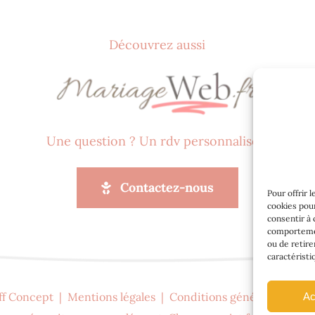
Découvrez aussi
Une question ? Un rdv personnalisé ?
Contactez-nous
Pour offrir 
cookies pour
consentir à 
comportement
ou de retire
caractéristi
ff Concept
|
Mentions légales
|
Conditions générales
|
Pol
Ac