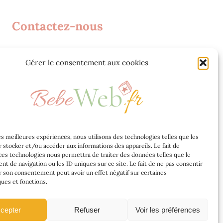
Contactez-nous
Agence web Jeff Concept
Gérer le consentement aux cookies
268 Rue Audéoud 83000 Toulon
contact@bebeweb.fr
les meilleures expériences, nous utilisons des technologies telles que les
 stocker et/ou accéder aux informations des appareils. Le fait de
ces technologies nous permettra de traiter des données telles que le
 de navigation ou les ID uniques sur ce site. Le fait de ne pas consentir
r son consentement peut avoir un effet négatif sur certaines
ques et fonctions.
itique de confidentialité
cepter
Refuser
Voir les préférences