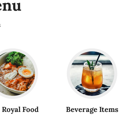
enu
s
 Royal Food
Beverage Items