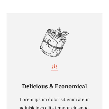
Delicious & Economical
Lorem ipsum dolor sit enim ateur
adipisicings elits tempor eiusmod