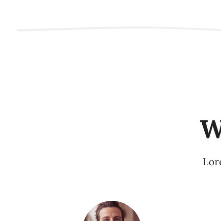
W
Lore