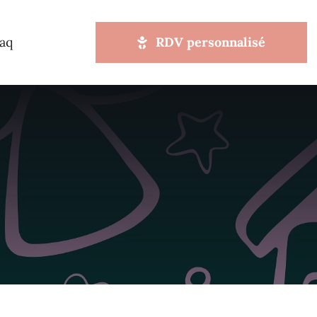
aq
RDV personnalisé