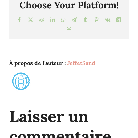
Choose Your Platform!
Facebook
X
Reddit
LinkedIn
WhatsApp
Telegram
Tumblr
Pinterest
Vk
Xing
Email
À propos de l'auteur :
JeffetSand
Laisser un
commentaire