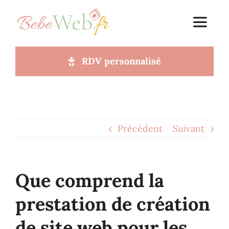
Passer
au
Toggle
Navigat
contenu
RDV personnalisé
Accueil
A propos
Précédent
Suivant
Votre site web
Blog
Que comprend la
prestation de création
Faq
de site web pour les