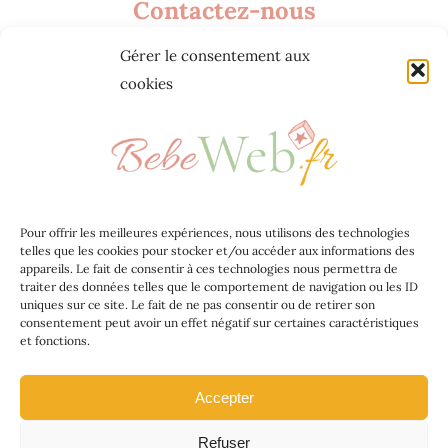
Contactez-nous
Gérer le consentement aux
Agence web Jeff Concept
cookies
268 Rue Audéoud 83000 Toulon
contact@bebeweb.fr
Bebeweb.fr 2023
Pour offrir les meilleures expériences, nous utilisons des technologies
telles que les cookies pour stocker et/ou accéder aux informations des
Jeff Concept
appareils. Le fait de consentir à ces technologies nous permettra de
traiter des données telles que le comportement de navigation ou les ID
uniques sur ce site. Le fait de ne pas consentir ou de retirer son
Mentions légales
consentement peut avoir un effet négatif sur certaines caractéristiques
et fonctions.
Conditions générales
Accepter
Politique de confidentialité
Refuser