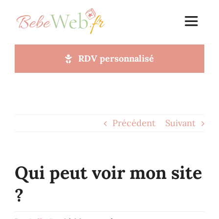
Passer
au
Toggle
Navigat
contenu
RDV personnalisé
Accueil
A propos
Précédent
Suivant
Votre site web
Blog
Qui peut voir mon site
?
Faq