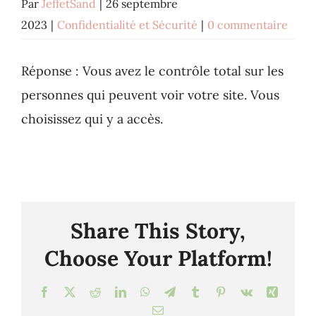
Par
JeffetSand
|
26 septembre
2023
|
Confidentialité et Sécurité
|
0 commentaire
Réponse : Vous avez le contrôle total sur les
personnes qui peuvent voir votre site. Vous
choisissez qui y a accès.
Share This Story,
Choose Your Platform!
Facebook
X
Reddit
LinkedIn
WhatsApp
Telegram
Tumblr
Pinterest
Vk
Xing
Email