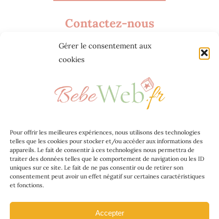
Contactez-nous
Gérer le consentement aux
Agence web Jeff Concept
cookies
268 Rue Audéoud 83000 Toulon
contact@bebeweb.fr
Bebeweb.fr 2023
Pour offrir les meilleures expériences, nous utilisons des technologies
telles que les cookies pour stocker et/ou accéder aux informations des
Jeff Concept
appareils. Le fait de consentir à ces technologies nous permettra de
traiter des données telles que le comportement de navigation ou les ID
uniques sur ce site. Le fait de ne pas consentir ou de retirer son
Mentions légales
consentement peut avoir un effet négatif sur certaines caractéristiques
et fonctions.
Conditions générales
Accepter
Politique de confidentialité