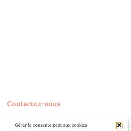
Contactez-nous
Agence web Jeff Concept
Gérer le consentement aux cookies
268 Rue Audéoud 83000 Toulon